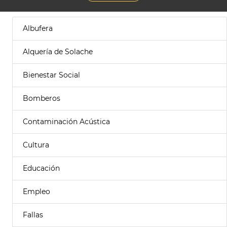
Albufera
Alquería de Solache
Bienestar Social
Bomberos
Contaminación Acústica
Cultura
Educación
Empleo
Fallas