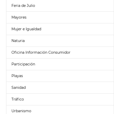
Feria de Julio
Mayores
Mujer e Igualdad
Naturia
Oficina Información Consumidor
Participación
Playas
Sanidad
Tráfico
Urbanismo