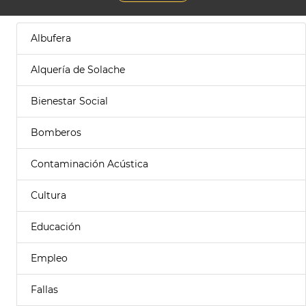
Albufera
Alquería de Solache
Bienestar Social
Bomberos
Contaminación Acústica
Cultura
Educación
Empleo
Fallas