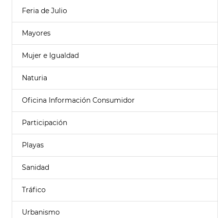
Feria de Julio
Mayores
Mujer e Igualdad
Naturia
Oficina Información Consumidor
Participación
Playas
Sanidad
Tráfico
Urbanismo