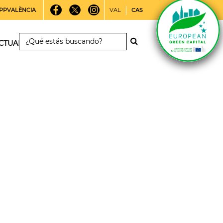
PPVALÈNCIA
VAL
CAS
CTUALIDAD