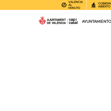
VALENCIA
GOBIER
AL
ABIERTO
MINUTO
AYUNTAMIENT