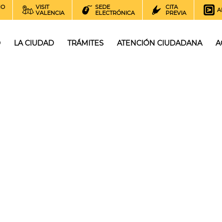
NO
VISIT
SEDE
CITA
A
VALENCIA
ELECTRÓNICA
PREVIA
O
LA CIUDAD
TRÁMITES
ATENCIÓN CIUDADANA
A