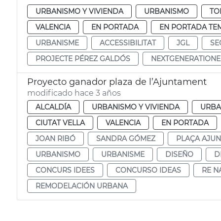
URBANISMO Y VIVIENDA
URBANISMO
TO
VALENCIA
EN PORTADA
EN PORTADA TE
URBANISME
ACCESSIBILITAT
JGL
SE
PROJECTE PÉREZ GALDÓS
NEXTGENERATION
Proyecto ganador plaza de l’Ajuntament
modificado hace 3 años
ALCALDÍA
URBANISMO Y VIVIENDA
URBA
CIUTAT VELLA
VALENCIA
EN PORTADA
JOAN RIBÓ
SANDRA GÓMEZ
PLAÇA AJU
URBANISMO
URBANISME
DISEÑO
D
CONCURS IDEES
CONCURSO IDEAS
RE N
REMODELACIÓN URBANA