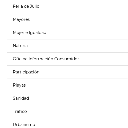
Feria de Julio
Mayores
Mujer e Igualdad
Naturia
Oficina Información Consumidor
Participación
Playas
Sanidad
Tráfico
Urbanismo