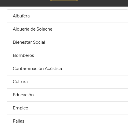
Albufera
Alquería de Solache
Bienestar Social
Bomberos
Contaminación Acústica
Cultura
Educación
Empleo
Fallas