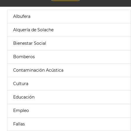
Albufera
Alquería de Solache
Bienestar Social
Bomberos
Contaminación Acústica
Cultura
Educación
Empleo
Fallas