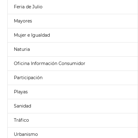
Feria de Julio
Mayores
Mujer e Igualdad
Naturia
Oficina Información Consumidor
Participación
Playas
Sanidad
Tráfico
Urbanismo