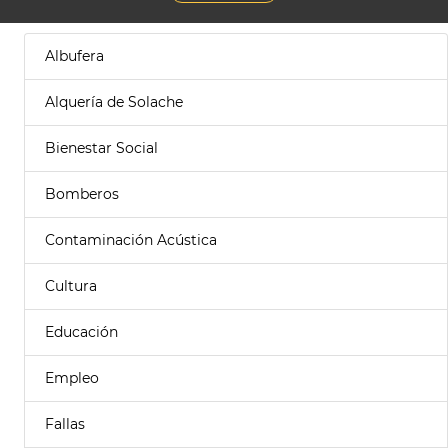
Albufera
Alquería de Solache
Bienestar Social
Bomberos
Contaminación Acústica
Cultura
Educación
Empleo
Fallas