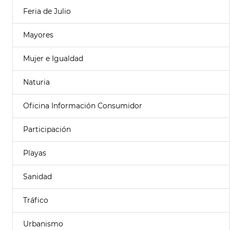
Feria de Julio
Mayores
Mujer e Igualdad
Naturia
Oficina Información Consumidor
Participación
Playas
Sanidad
Tráfico
Urbanismo