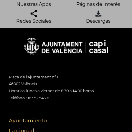
Nuestras Apps
Páginas de Interés
Redes Sociales
Descargas
Plaça de l'Ajuntament nº 1
46002 València
Horarios: lunes a viernes de 8:30 a 14:00 horas
Teléfono: 963 52 54 78
Ayuntamiento
La ciudad