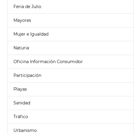
Feria de Julio
Mayores
Mujer e Igualdad
Naturia
Oficina Información Consumidor
Participación
Playas
Sanidad
Tráfico
Urbanismo