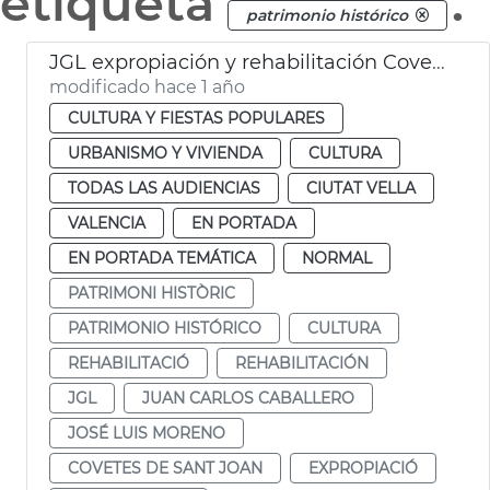
etiqueta
.
patrimonio histórico
JGL expropiación y rehabilitación Covetes de Sant Joan
modificado hace 1 año
CULTURA Y FIESTAS POPULARES
URBANISMO Y VIVIENDA
CULTURA
TODAS LAS AUDIENCIAS
CIUTAT VELLA
VALENCIA
EN PORTADA
EN PORTADA TEMÁTICA
NORMAL
PATRIMONI HISTÒRIC
PATRIMONIO HISTÓRICO
CULTURA
REHABILITACIÓ
REHABILITACIÓN
JGL
JUAN CARLOS CABALLERO
JOSÉ LUIS MORENO
COVETES DE SANT JOAN
EXPROPIACIÓ