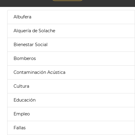
Albufera
Alquería de Solache
Bienestar Social
Bomberos
Contaminación Acústica
Cultura
Educación
Empleo
Fallas