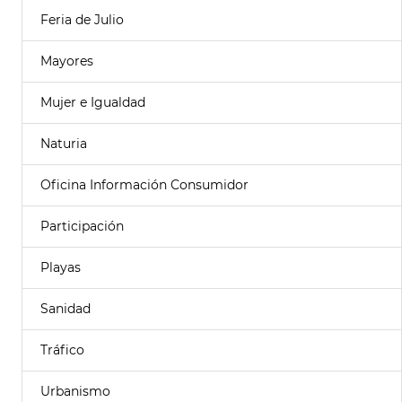
Feria de Julio
Mayores
Mujer e Igualdad
Naturia
Oficina Información Consumidor
Participación
Playas
Sanidad
Tráfico
Urbanismo