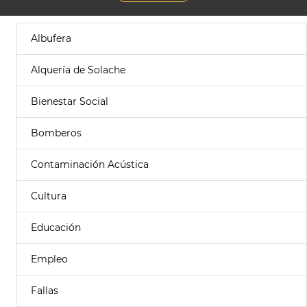
Albufera
Alquería de Solache
Bienestar Social
Bomberos
Contaminación Acústica
Cultura
Educación
Empleo
Fallas