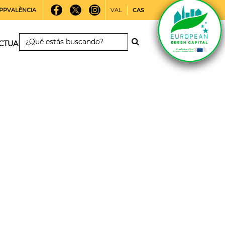
PPVALÈNCIA
VAL
CAS
CTUALIDAD