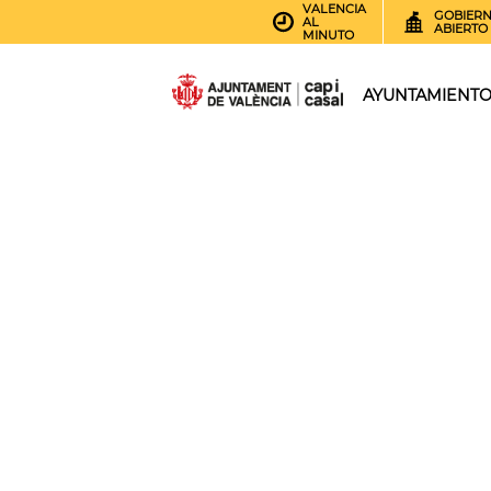
VALENCIA
GOBIER
AL
ABIERTO
MINUTO
AYUNTAMIENT