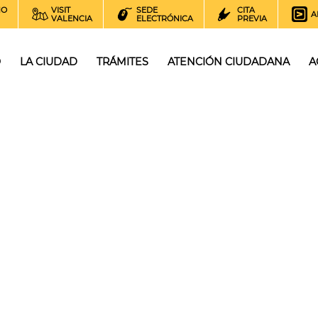
NO
VISIT
SEDE
CITA
A
VALENCIA
ELECTRÓNICA
PREVIA
O
LA CIUDAD
TRÁMITES
ATENCIÓN CIUDADANA
A