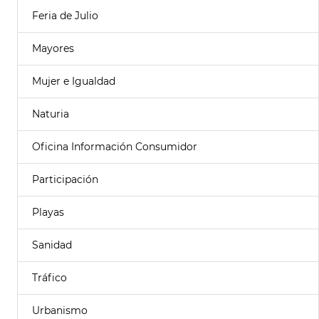
Feria de Julio
Mayores
Mujer e Igualdad
Naturia
Oficina Información Consumidor
Participación
Playas
Sanidad
Tráfico
Urbanismo