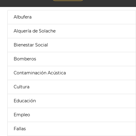
Albufera
Alquería de Solache
Bienestar Social
Bomberos
Contaminación Acústica
Cultura
Educación
Empleo
Fallas