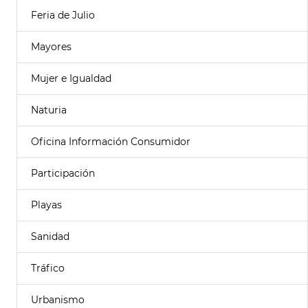
Feria de Julio
Mayores
Mujer e Igualdad
Naturia
Oficina Información Consumidor
Participación
Playas
Sanidad
Tráfico
Urbanismo