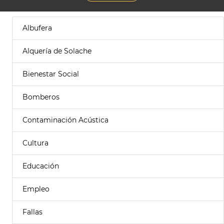
Albufera
Alquería de Solache
Bienestar Social
Bomberos
Contaminación Acústica
Cultura
Educación
Empleo
Fallas