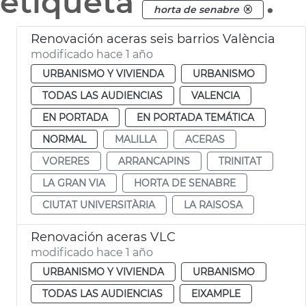
etiqueta
.
horta de senabre
Renovación aceras seis barrios València
modificado hace 1 año
URBANISMO Y VIVIENDA
URBANISMO
TODAS LAS AUDIENCIAS
VALENCIA
EN PORTADA
EN PORTADA TEMÁTICA
NORMAL
MALILLA
ACERAS
VORERES
ARRANCAPINS
TRINITAT
LA GRAN VIA
HORTA DE SENABRE
CIUTAT UNIVERSITÀRIA
LA RAISOSA
Renovación aceras VLC
modificado hace 1 año
URBANISMO Y VIVIENDA
URBANISMO
TODAS LAS AUDIENCIAS
EIXAMPLE