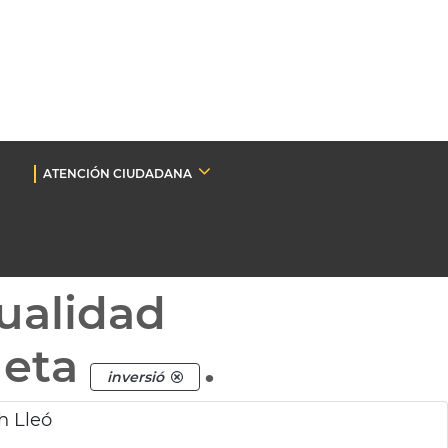
ATENCIÓN CIUDADANA
ualidad
ueta
.
inversió
h Lleó