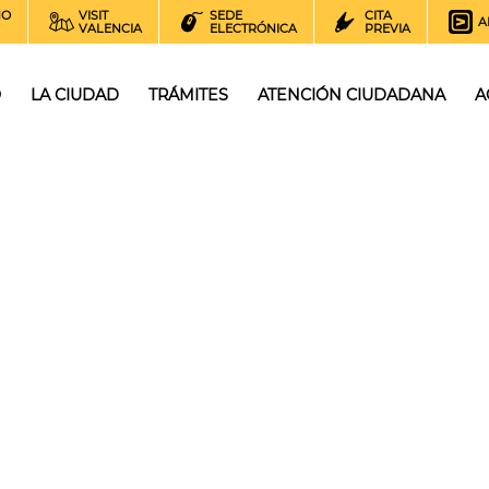
NO
VISIT
SEDE
CITA
A
VALENCIA
ELECTRÓNICA
PREVIA
O
LA CIUDAD
TRÁMITES
ATENCIÓN CIUDADANA
A