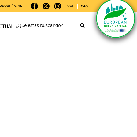
PPVALÈNCIA
VAL
CAS
CTUALIDAD