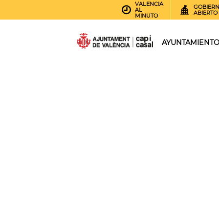
VALENCIA
GOBIER
AL
ABIERTO
MINUTO
AYUNTAMIENT