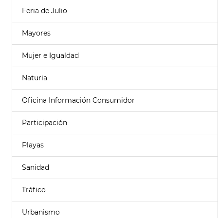
Feria de Julio
Mayores
Mujer e Igualdad
Naturia
Oficina Información Consumidor
Participación
Playas
Sanidad
Tráfico
Urbanismo