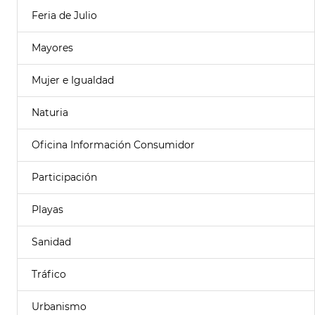
Feria de Julio
Mayores
Mujer e Igualdad
Naturia
Oficina Información Consumidor
Participación
Playas
Sanidad
Tráfico
Urbanismo