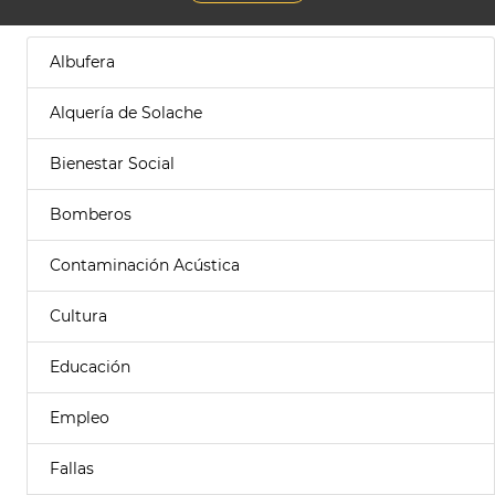
Albufera
Alquería de Solache
Bienestar Social
Bomberos
Contaminación Acústica
Cultura
Educación
Empleo
Fallas