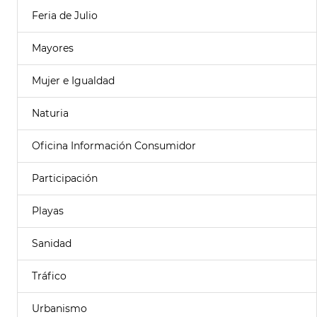
Feria de Julio
Mayores
Mujer e Igualdad
Naturia
Oficina Información Consumidor
Participación
Playas
Sanidad
Tráfico
Urbanismo