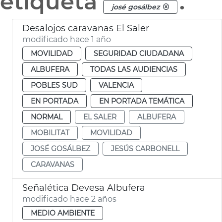
etiqueta
.
josé gosálbez
Desalojos caravanas El Saler
modificado hace 1 año
MOVILIDAD
SEGURIDAD CIUDADANA
ALBUFERA
TODAS LAS AUDIENCIAS
POBLES SUD
VALENCIA
EN PORTADA
EN PORTADA TEMÁTICA
NORMAL
EL SALER
ALBUFERA
MOBILITAT
MOVILIDAD
JOSÉ GOSÁLBEZ
JESÚS CARBONELL
CARAVANAS
Señalética Devesa Albufera
modificado hace 2 años
MEDIO AMBIENTE