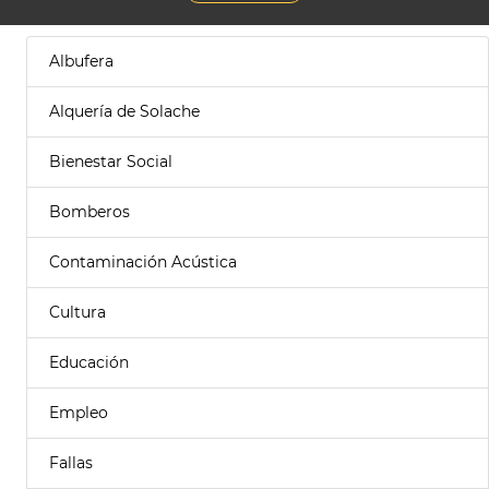
Albufera
Alquería de Solache
Bienestar Social
Bomberos
Contaminación Acústica
Cultura
Educación
Empleo
Fallas