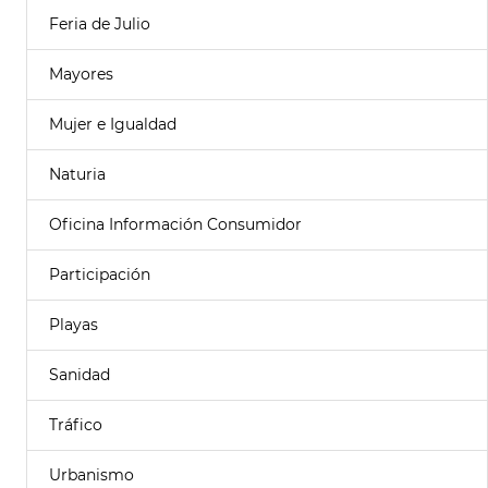
Feria de Julio
Mayores
Mujer e Igualdad
Naturia
Oficina Información Consumidor
Participación
Playas
Sanidad
Tráfico
Urbanismo