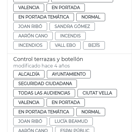
VALENCIA
EN PORTADA
EN PORTADA TEMÁTICA
NORMAL
JOAN RIBÓ
SANDRA GÓMEZ
AARÓN CANO
INCENDIS
INCENDIOS
VALL EBO
BEJÍS
Control terrazas y botellón
modificado hace 4 años
ALCALDÍA
AYUNTAMIENTO
SEGURIDAD CIUDADANA
TODAS LAS AUDIENCIAS
CIUTAT VELLA
VALENCIA
EN PORTADA
EN PORTADA TEMÁTICA
NORMAL
JOAN RIBÓ
LUCÍA BEAMUD
AARÓN CANO
ESPAI PÚBLIC