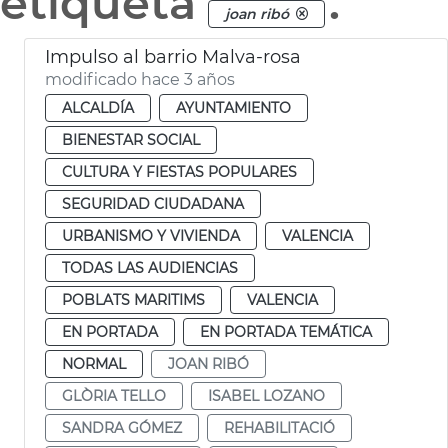
etiqueta
.
joan ribó
Impulso al barrio Malva-rosa
modificado hace 3 años
ALCALDÍA
AYUNTAMIENTO
BIENESTAR SOCIAL
CULTURA Y FIESTAS POPULARES
SEGURIDAD CIUDADANA
URBANISMO Y VIVIENDA
VALENCIA
TODAS LAS AUDIENCIAS
POBLATS MARITIMS
VALENCIA
EN PORTADA
EN PORTADA TEMÁTICA
NORMAL
JOAN RIBÓ
GLÒRIA TELLO
ISABEL LOZANO
SANDRA GÓMEZ
REHABILITACIÓ