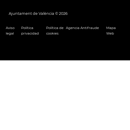
Ajuntament de València ©
2026
Aviso
Política
Política de
Agencia Antifraude
Mapa
legal
privacidad
cookies
Web