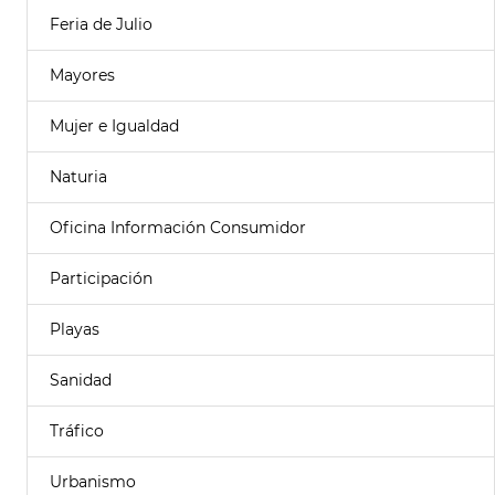
Feria de Julio
Mayores
Mujer e Igualdad
Naturia
Oficina Información Consumidor
Participación
Playas
Sanidad
Tráfico
Urbanismo