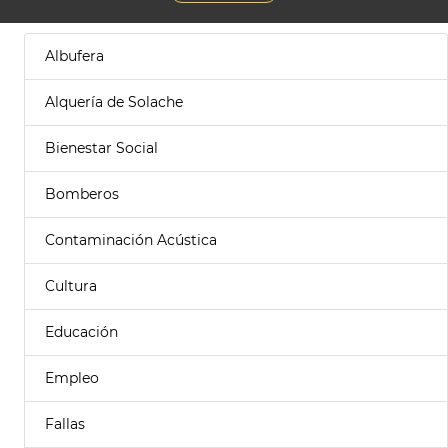
Albufera
Alquería de Solache
Bienestar Social
Bomberos
Contaminación Acústica
Cultura
Educación
Empleo
Fallas