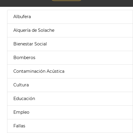
Albufera
Alquería de Solache
Bienestar Social
Bomberos
Contaminación Acústica
Cultura
Educación
Empleo
Fallas