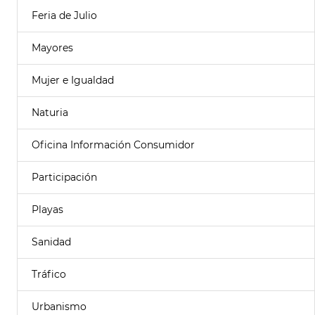
Feria de Julio
Mayores
Mujer e Igualdad
Naturia
Oficina Información Consumidor
Participación
Playas
Sanidad
Tráfico
Urbanismo