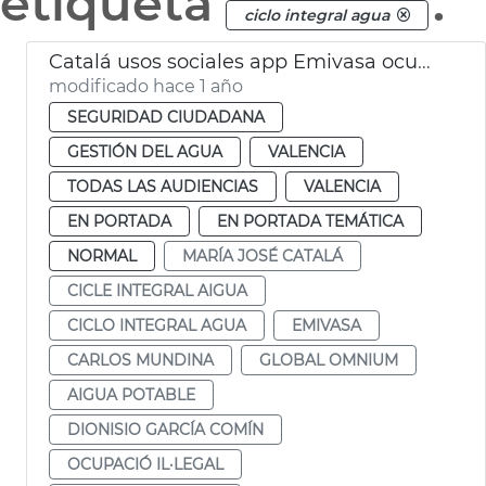
etiqueta
.
ciclo integral agua
Catalá usos sociales app Emivasa ocupación ilegal
modificado hace 1 año
SEGURIDAD CIUDADANA
GESTIÓN DEL AGUA
VALENCIA
TODAS LAS AUDIENCIAS
VALENCIA
EN PORTADA
EN PORTADA TEMÁTICA
NORMAL
MARÍA JOSÉ CATALÁ
CICLE INTEGRAL AIGUA
CICLO INTEGRAL AGUA
EMIVASA
CARLOS MUNDINA
GLOBAL OMNIUM
AIGUA POTABLE
DIONISIO GARCÍA COMÍN
OCUPACIÓ IL·LEGAL