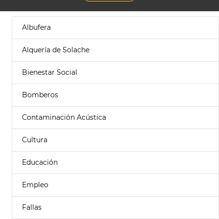
Albufera
Alquería de Solache
Bienestar Social
Bomberos
Contaminación Acústica
Cultura
Educación
Empleo
Fallas