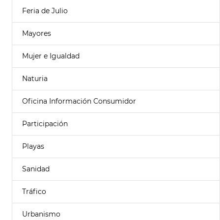
Feria de Julio
Mayores
Mujer e Igualdad
Naturia
Oficina Información Consumidor
Participación
Playas
Sanidad
Tráfico
Urbanismo