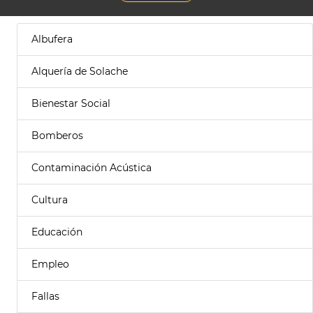
Albufera
Alquería de Solache
Bienestar Social
Bomberos
Contaminación Acústica
Cultura
Educación
Empleo
Fallas