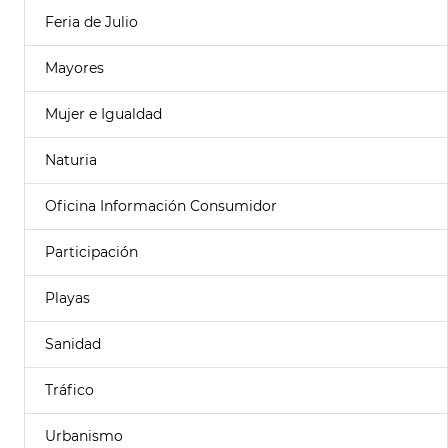
Feria de Julio
Mayores
Mujer e Igualdad
Naturia
Oficina Información Consumidor
Participación
Playas
Sanidad
Tráfico
Urbanismo