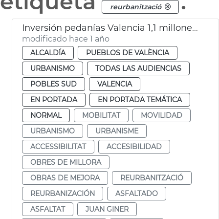
etiqueta
.
reurbanització
Inversión pedanías Valencia 1,1 millones de euros en un año
modificado hace 1 año
ALCALDÍA
PUEBLOS DE VALÈNCIA
URBANISMO
TODAS LAS AUDIENCIAS
POBLES SUD
VALENCIA
EN PORTADA
EN PORTADA TEMÁTICA
NORMAL
MOBILITAT
MOVILIDAD
URBANISMO
URBANISME
ACCESSIBILITAT
ACCESIBILIDAD
OBRES DE MILLORA
OBRAS DE MEJORA
REURBANITZACIÓ
REURBANIZACIÓN
ASFALTADO
ASFALTAT
JUAN GINER