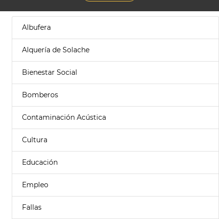
Albufera
Alquería de Solache
Bienestar Social
Bomberos
Contaminación Acústica
Cultura
Educación
Empleo
Fallas