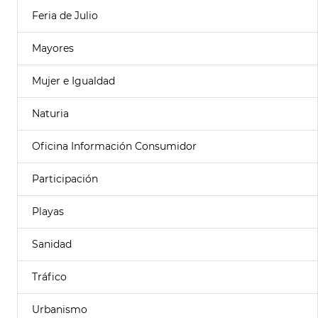
Feria de Julio
Mayores
Mujer e Igualdad
Naturia
Oficina Información Consumidor
Participación
Playas
Sanidad
Tráfico
Urbanismo