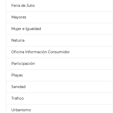
Feria de Julio
Mayores
Mujer e Igualdad
Naturia
Oficina Información Consumidor
Participación
Playas
Sanidad
Tráfico
Urbanismo