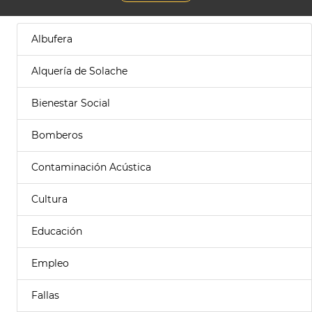
Albufera
Alquería de Solache
Bienestar Social
Bomberos
Contaminación Acústica
Cultura
Educación
Empleo
Fallas