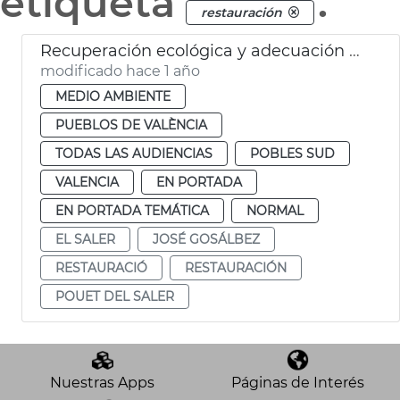
etiqueta
.
restauración
Recuperación ecológica y adecuación paisajística Pouet del Saler València
modificado hace 1 año
MEDIO AMBIENTE
PUEBLOS DE VALÈNCIA
TODAS LAS AUDIENCIAS
POBLES SUD
VALENCIA
EN PORTADA
EN PORTADA TEMÁTICA
NORMAL
EL SALER
JOSÉ GOSÁLBEZ
RESTAURACIÓ
RESTAURACIÓN
POUET DEL SALER
Nuestras Apps
Páginas de Interés