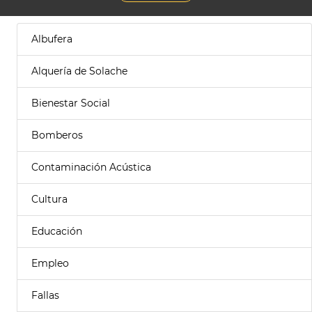
Albufera
Alquería de Solache
Bienestar Social
Bomberos
Contaminación Acústica
Cultura
Educación
Empleo
Fallas