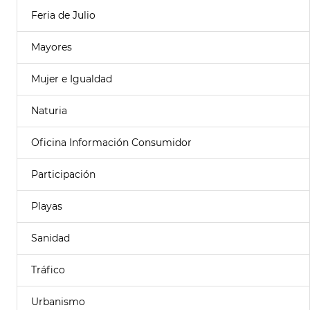
Feria de Julio
Mayores
Mujer e Igualdad
Naturia
Oficina Información Consumidor
Participación
Playas
Sanidad
Tráfico
Urbanismo