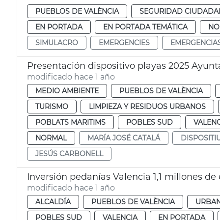
PUEBLOS DE VALÈNCIA
SEGURIDAD CIUDADA
EN PORTADA
EN PORTADA TEMÁTICA
NO
SIMULACRO
EMERGENCIES
EMERGENCIA
Presentación dispositivo playas 2025 Ayun
modificado hace 1 año
MEDIO AMBIENTE
PUEBLOS DE VALÈNCIA
TURISMO
LIMPIEZA Y RESIDUOS URBANOS
POBLATS MARITIMS
POBLES SUD
VALENC
NORMAL
MARÍA JOSÉ CATALÁ
DISPOSITI
JESÚS CARBONELL
Inversión pedanías Valencia 1,1 millones de
modificado hace 1 año
ALCALDÍA
PUEBLOS DE VALÈNCIA
URBA
POBLES SUD
VALENCIA
EN PORTADA