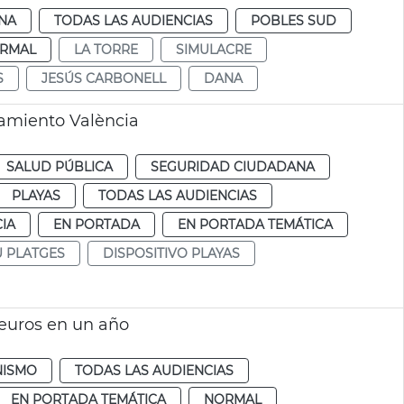
NA
TODAS LAS AUDIENCIAS
POBLES SUD
RMAL
LA TORRE
SIMULACRE
S
JESÚS CARBONELL
DANA
tamiento València
SALUD PÚBLICA
SEGURIDAD CIUDADANA
PLAYAS
TODAS LAS AUDIENCIAS
IA
EN PORTADA
EN PORTADA TEMÁTICA
U PLATGES
DISPOSITIVO PLAYAS
 euros en un año
NISMO
TODAS LAS AUDIENCIAS
EN PORTADA TEMÁTICA
NORMAL