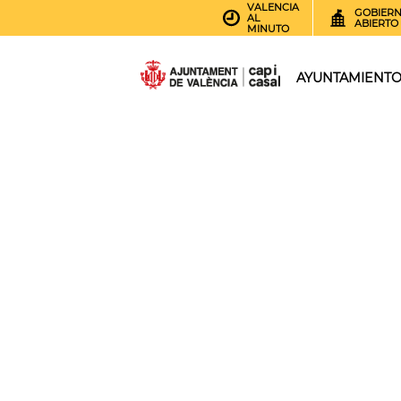
VALENCIA
GOBIER
AL
ABIERTO
MINUTO
AYUNTAMIENT