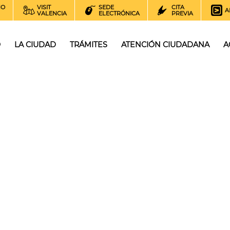
NO
VISIT
SEDE
CITA
A
VALENCIA
ELECTRÓNICA
PREVIA
O
LA CIUDAD
TRÁMITES
ATENCIÓN CIUDADANA
A