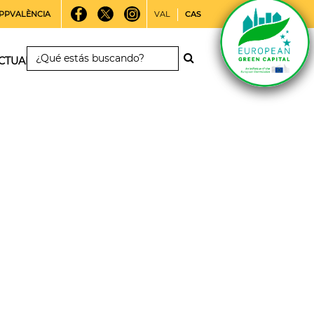
PPVALÈNCIA
VAL
CAS
CTUALIDAD