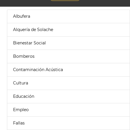
Albufera
Alquería de Solache
Bienestar Social
Bomberos
Contaminación Acústica
Cultura
Educación
Empleo
Fallas