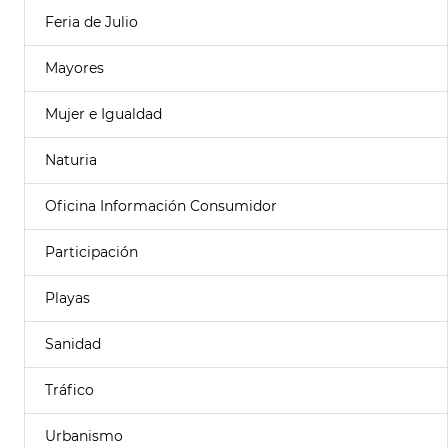
Feria de Julio
Mayores
Mujer e Igualdad
Naturia
Oficina Información Consumidor
Participación
Playas
Sanidad
Tráfico
Urbanismo