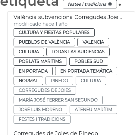
etiqueta
.
festes i tradicions
València subvenciona Corregudes Joies de Pinedo
modificado hace 1 año
CULTURA Y FIESTAS POPULARES
PUEBLOS DE VALÈNCIA
VALENCIA
CULTURA
TODAS LAS AUDIENCIAS
POBLATS MARITIMS
POBLES SUD
EN PORTADA
EN PORTADA TEMÁTICA
NORMAL
PINEDO
CULTURA
CORREGUDES DE JOIES
MARÍA JOSÉ FERRER SAN SEGUNDO
JOSÉ LUIS MORENO
ATENEU MARÍTIM
FESTES I TRADICIONS
Corregudes de Joies de Pinedo