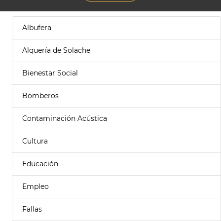
Albufera
Alquería de Solache
Bienestar Social
Bomberos
Contaminación Acústica
Cultura
Educación
Empleo
Fallas