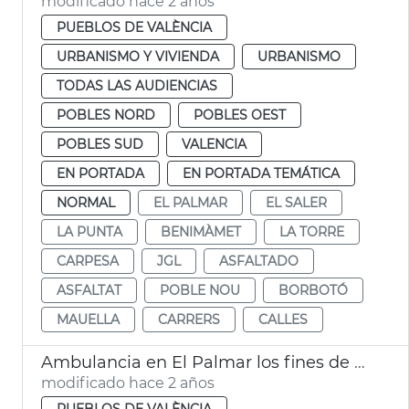
modificado hace 2 años
PUEBLOS DE VALÈNCIA
URBANISMO Y VIVIENDA
URBANISMO
TODAS LAS AUDIENCIAS
POBLES NORD
POBLES OEST
POBLES SUD
VALENCIA
EN PORTADA
EN PORTADA TEMÁTICA
NORMAL
EL PALMAR
EL SALER
LA PUNTA
BENIMÀMET
LA TORRE
CARPESA
JGL
ASFALTADO
ASFALTAT
POBLE NOU
BORBOTÓ
MAUELLA
CARRERS
CALLES
Ambulancia en El Palmar los fines de semana
modificado hace 2 años
PUEBLOS DE VALÈNCIA