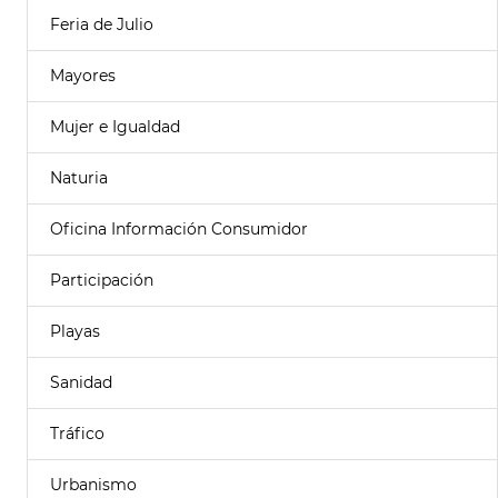
Feria de Julio
Mayores
Mujer e Igualdad
Naturia
Oficina Información Consumidor
Participación
Playas
Sanidad
Tráfico
Urbanismo