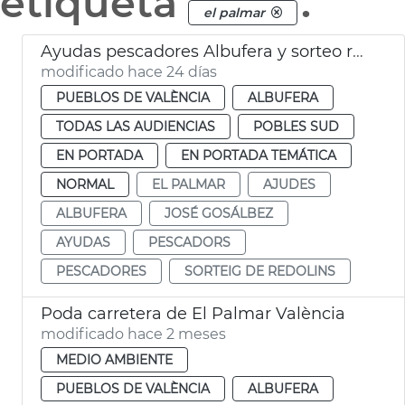
etiqueta
.
el palmar
Ayudas pescadores Albufera y sorteo redondeles València
modificado hace 24 días
PUEBLOS DE VALÈNCIA
ALBUFERA
TODAS LAS AUDIENCIAS
POBLES SUD
EN PORTADA
EN PORTADA TEMÁTICA
NORMAL
EL PALMAR
AJUDES
ALBUFERA
JOSÉ GOSÁLBEZ
AYUDAS
PESCADORS
PESCADORES
SORTEIG DE REDOLINS
Poda carretera de El Palmar València
modificado hace 2 meses
MEDIO AMBIENTE
PUEBLOS DE VALÈNCIA
ALBUFERA