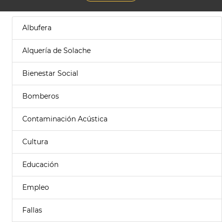
Albufera
Alquería de Solache
Bienestar Social
Bomberos
Contaminación Acústica
Cultura
Educación
Empleo
Fallas