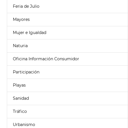
Feria de Julio
Mayores
Mujer e Igualdad
Naturia
Oficina Información Consumidor
Participación
Playas
Sanidad
Tráfico
Urbanismo