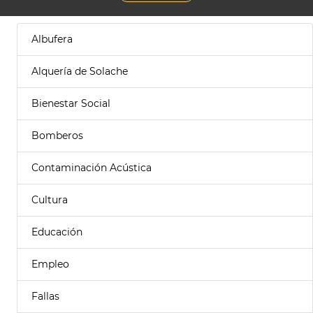
Albufera
Alquería de Solache
Bienestar Social
Bomberos
Contaminación Acústica
Cultura
Educación
Empleo
Fallas