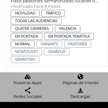
Paso peatones semaforizado Alcalde Reig València
modificado hace 8 meses
MOVILIDAD
TRÁFICO
TODAS LAS AUDIENCIAS
QUATRE CARRERES
VALENCIA
EN PORTADA
EN PORTADA TEMÁTICA
NORMAL
VIANANTS
PEATONES
MONTOLIVET
SEMÀFOR
SEMÁFORO
Nuestras Apps
Páginas de Interés
Redes Sociales
Descargas