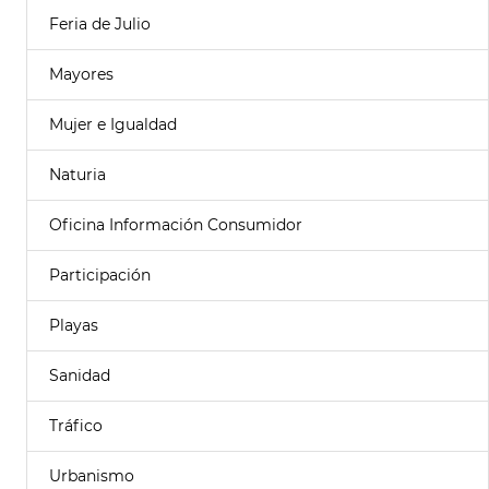
Feria de Julio
Mayores
Mujer e Igualdad
Naturia
Oficina Información Consumidor
Participación
Playas
Sanidad
Tráfico
Urbanismo