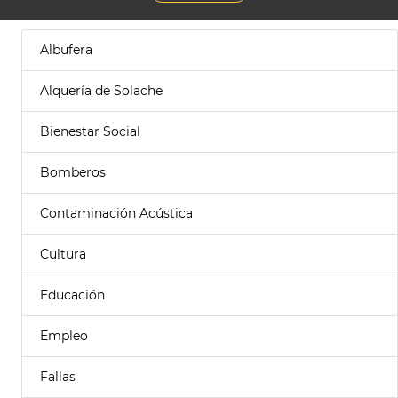
Albufera
Alquería de Solache
Bienestar Social
Bomberos
Contaminación Acústica
Cultura
Educación
Empleo
Fallas