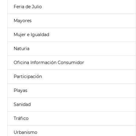
Feria de Julio
Mayores
Mujer e Igualdad
Naturia
Oficina Información Consumidor
Participación
Playas
Sanidad
Tráfico
Urbanismo