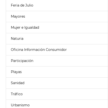
Feria de Julio
Mayores
Mujer e Igualdad
Naturia
Oficina Información Consumidor
Participación
Playas
Sanidad
Tráfico
Urbanismo