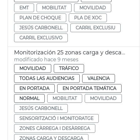
EMT
MOBILITAT
MOVILIDAD
PLAN DE CHOQUE
PLA DE XOC
JESÚS CARBONELL
CARRIL EXCLUSIU
CARRIL EXCLUSIVO
Monitorización 25 zonas carga y descarga
modificado hace 9 meses
MOVILIDAD
TRÁFICO
TODAS LAS AUDIENCIAS
VALENCIA
EN PORTADA
EN PORTADA TEMÁTICA
NORMAL
MOBILITAT
MOVILIDAD
JESÚS CARBONELL
SENSORITZACIÓ I MONITORATGE
ZONES CÀRREGA I DESÀRREGA
ZONAS CARGA Y DESCARGA