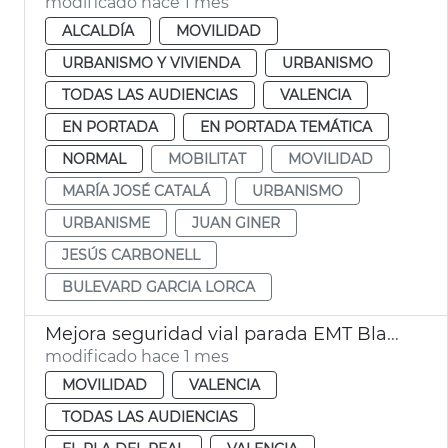
modificado hace 1 mes
ALCALDÍA
MOVILIDAD
URBANISMO Y VIVIENDA
URBANISMO
TODAS LAS AUDIENCIAS
VALENCIA
EN PORTADA
EN PORTADA TEMÁTICA
NORMAL
MOBILITAT
MOVILIDAD
MARÍA JOSÉ CATALÁ
URBANISMO
URBANISME
JUAN GINER
JESÚS CARBONELL
BULEVARD GARCIA LORCA
Mejora seguridad vial parada EMT Blasco Ibáñez Cronista Almela i Vives
modificado hace 1 mes
MOVILIDAD
VALENCIA
TODAS LAS AUDIENCIAS