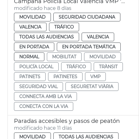
Campaña Policía Local València VMP 'Conecta con la vía'
modificado hace 8 días
MOVILIDAD
SEGURIDAD CIUDADANA
VALENCIA
TRÁFICO
TODAS LAS AUDIENCIAS
VALENCIA
EN PORTADA
EN PORTADA TEMÁTICA
NORMAL
MOBILITAT
MOVILIDAD
POLICÍA LOCAL
TRÁFICO
TRÀNSIT
PATINETS
PATINETES
VMP
SEGURIDAD VIAL
SEGURETAT VIÀRIA
CONNECTA AMB LA VIA
CONECTA CON LA VIA
Paradas accesibles y pasos de peatón
modificado hace 11 días
MOVILIDAD
TODAS LAS AUDIENCIAS