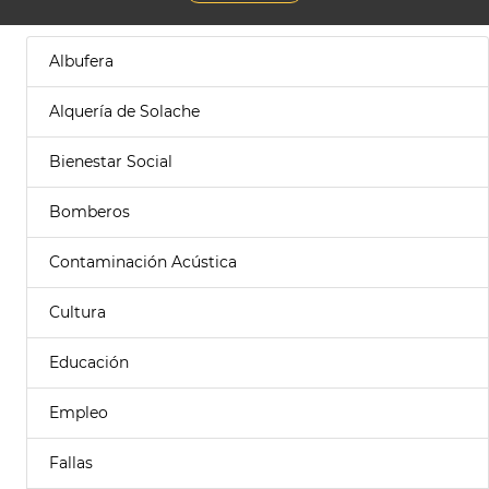
Albufera
Alquería de Solache
Bienestar Social
Bomberos
Contaminación Acústica
Cultura
Educación
Empleo
Fallas