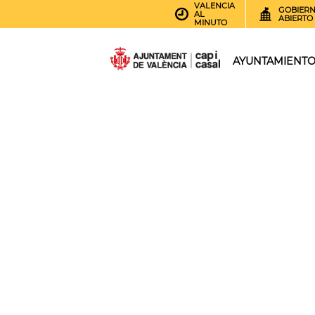
VALENCIA
GOBIER
AL
ABIERTO
MINUTO
AYUNTAMIENT