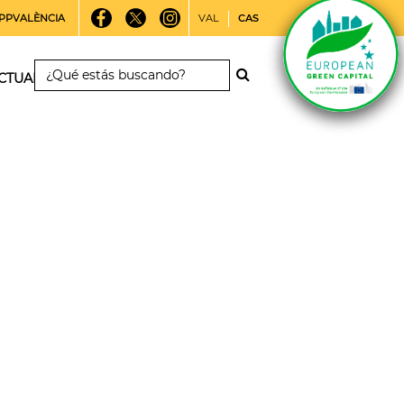
PPVALÈNCIA
VAL
CAS
CTUALIDAD