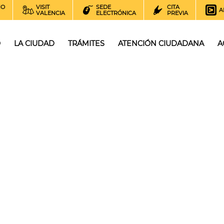
NO
VISIT
SEDE
CITA
A
VALENCIA
ELECTRÓNICA
PREVIA
O
LA CIUDAD
TRÁMITES
ATENCIÓN CIUDADANA
A