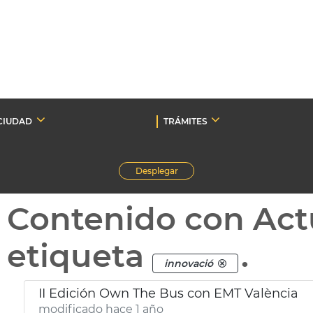
CIUDAD
TRÁMITES
Desplegar
Contenido con Act
etiqueta
.
innovació
II Edición Own The Bus con EMT València
modificado hace 1 año