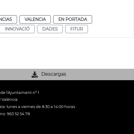
NCIAS
VALENCIA
EN PORTADA
INNOVACIÓ
DADES
FITUR
Descargas
 de l'Ajuntament nº 1
 València
os: lunes a viernes de 8:30 a 14:00 horas
ono: 963 52 54 78