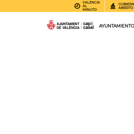
VALENCIA
GOBIER
AL
ABIERTO
MINUTO
AYUNTAMIENT