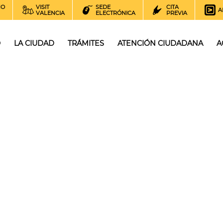
NO
VISIT
SEDE
CITA
A
VALENCIA
ELECTRÓNICA
PREVIA
O
LA CIUDAD
TRÁMITES
ATENCIÓN CIUDADANA
A