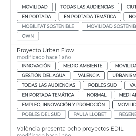
MOVILIDAD
TODAS LAS AUDIENCIAS
CIU
EN PORTADA
EN PORTADA TEMÁTICA
NO
MOBILITAT SOSTENIBLE
MOVILIDAD SOSTENIB
OWN
Proyecto Urban Flow
modificado hace 1 año
INNOVACIÓN
MEDIO AMBIENTE
MOVILID
GESTIÓN DEL AGUA
VALENCIA
URBANIS
TODAS LAS AUDIENCIAS
POBLES SUD
VA
EN PORTADA TEMÁTICA
NORMAL
MEDI A
EMPLEO, INNOVACIÓN Y PROMOCIÓN
MOVILI
POBLES DEL SUD
PAULA LLOBET
REGEN
València presenta ocho proyectos EDIL
modificado hace 1 año