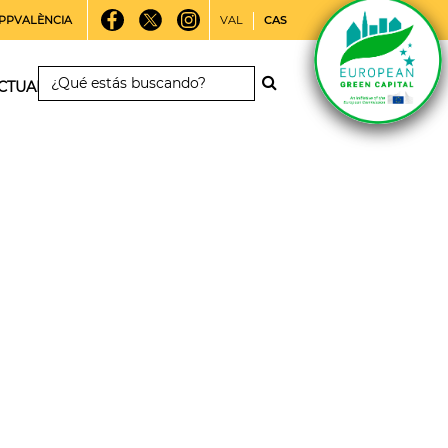
PPVALÈNCIA
VAL
CAS
CTUALIDAD