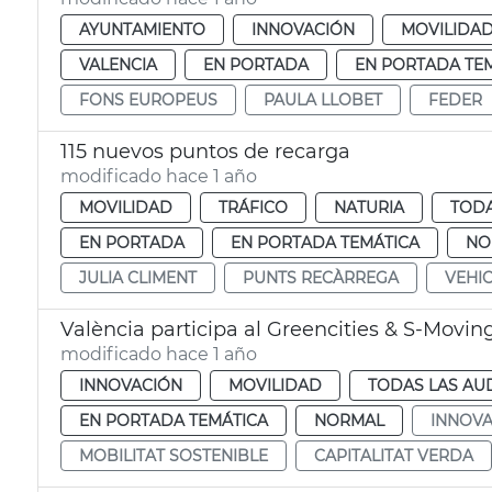
AYUNTAMIENTO
INNOVACIÓN
MOVILIDA
VALENCIA
EN PORTADA
EN PORTADA TE
FONS EUROPEUS
PAULA LLOBET
FEDER
115 nuevos puntos de recarga
modificado hace 1 año
MOVILIDAD
TRÁFICO
NATURIA
TODA
EN PORTADA
EN PORTADA TEMÁTICA
NO
JULIA CLIMENT
PUNTS RECÀRREGA
VEHIC
València participa al Greencities & S-Movin
modificado hace 1 año
INNOVACIÓN
MOVILIDAD
TODAS LAS AU
EN PORTADA TEMÁTICA
NORMAL
INNOVA
MOBILITAT SOSTENIBLE
CAPITALITAT VERDA