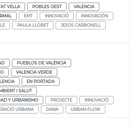
TAT VELLA
POBLES OEST
VALENCIA
RMAL
EMT
INNOVACIÓ
INNOVACIÓN
LE
PAULA LLOBET
JESÚS CARBONELL
AD
PUEBLOS DE VALÈNCIA
MO
VALENCIA VERDE
LENCIA
EN PORTADA
MBIENT I SALUT
DAD Y URBANISMO
PROJECTE
INNOVACIÓ
ERACIÓ URBANA
DANA
URBAN-FLOW