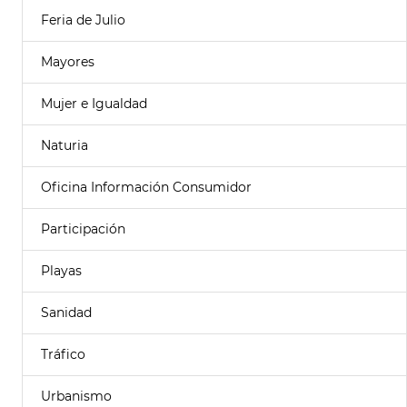
Feria de Julio
Mayores
Mujer e Igualdad
Naturia
Oficina Información Consumidor
Participación
Playas
Sanidad
Tráfico
Urbanismo