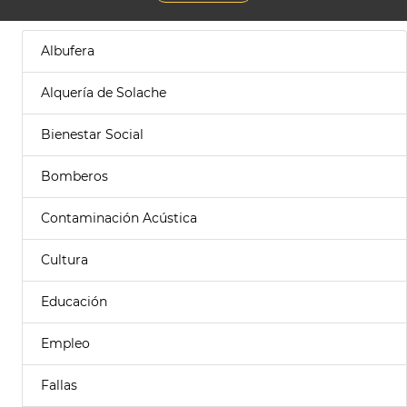
Albufera
Alquería de Solache
Bienestar Social
Bomberos
Contaminación Acústica
Cultura
Educación
Empleo
Fallas