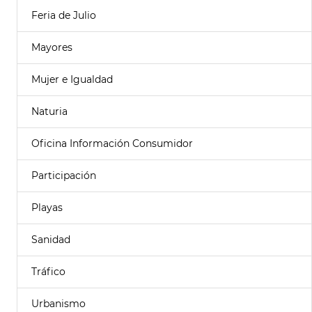
Feria de Julio
Mayores
Mujer e Igualdad
Naturia
Oficina Información Consumidor
Participación
Playas
Sanidad
Tráfico
Urbanismo