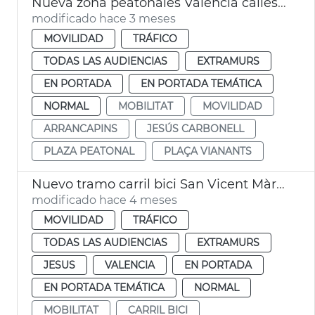
Nueva zona peatonales València calles Sant Francesc de Borja y Alzira
modificado hace 3 meses
MOVILIDAD
TRÁFICO
TODAS LAS AUDIENCIAS
EXTRAMURS
EN PORTADA
EN PORTADA TEMÁTICA
NORMAL
MOBILITAT
MOVILIDAD
ARRANCAPINS
JESÚS CARBONELL
PLAZA PEATONAL
PLAÇA VIANANTS
Nuevo tramo carril bici San Vicent Màrtir València
modificado hace 4 meses
MOVILIDAD
TRÁFICO
TODAS LAS AUDIENCIAS
EXTRAMURS
JESUS
VALENCIA
EN PORTADA
EN PORTADA TEMÁTICA
NORMAL
MOBILITAT
CARRIL BICI