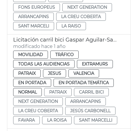
FONS EUROPEUS
NEXT GENERATION
ARRANCAPINS
LA CREU COBERTA
SANT MARCELI
LA RAISO
Licitación carril bici Gaspar Aguilar-Sant Vicent València
modificado hace 1 año
MOVILIDAD
TRÁFICO
TODAS LAS AUDIENCIAS
EXTRAMURS
PATRAIX
JESUS
VALENCIA
EN PORTADA
EN PORTADA TEMÁTICA
NORMAL
PATRAIX
CARRIL BICI
NEXT GENERATION
ARRANCAPINS
LA CREU COBERTA
JESÚS CARBONELL
FAVARA
LA ROISA
SANT MARCELLI