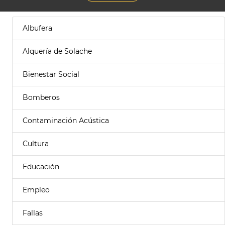
Albufera
Alquería de Solache
Bienestar Social
Bomberos
Contaminación Acústica
Cultura
Educación
Empleo
Fallas