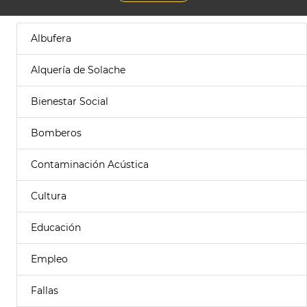
Albufera
Alquería de Solache
Bienestar Social
Bomberos
Contaminación Acústica
Cultura
Educación
Empleo
Fallas