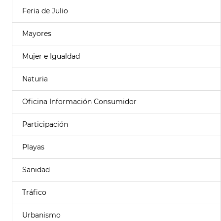
Feria de Julio
Mayores
Mujer e Igualdad
Naturia
Oficina Información Consumidor
Participación
Playas
Sanidad
Tráfico
Urbanismo