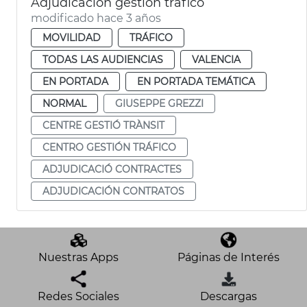
Adjudicación gestión tráfico
modificado hace 3 años
MOVILIDAD
TRÁFICO
TODAS LAS AUDIENCIAS
VALENCIA
EN PORTADA
EN PORTADA TEMÁTICA
NORMAL
GIUSEPPE GREZZI
CENTRE GESTIÓ TRÀNSIT
CENTRO GESTIÓN TRÁFICO
ADJUDICACIÓ CONTRACTES
ADJUDICACIÓN CONTRATOS
Nuestras Apps
Páginas de Interés
Redes Sociales
Descargas