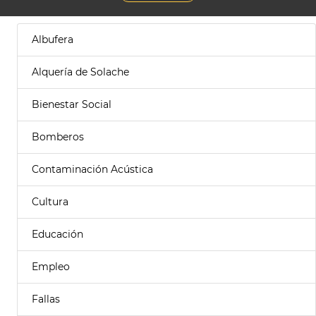
Albufera
Alquería de Solache
Bienestar Social
Bomberos
Contaminación Acústica
Cultura
Educación
Empleo
Fallas