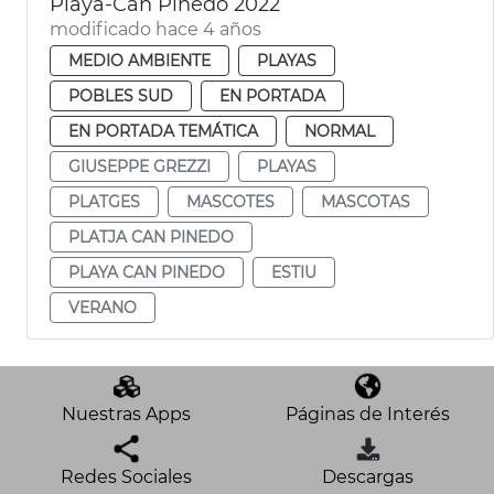
Playa-Can Pinedo 2022
modificado hace 4 años
MEDIO AMBIENTE
PLAYAS
POBLES SUD
EN PORTADA
EN PORTADA TEMÁTICA
NORMAL
GIUSEPPE GREZZI
PLAYAS
PLATGES
MASCOTES
MASCOTAS
PLATJA CAN PINEDO
PLAYA CAN PINEDO
ESTIU
VERANO
Nuestras Apps
Páginas de Interés
Redes Sociales
Descargas