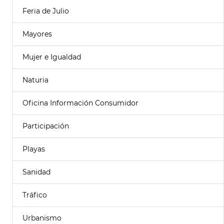
Feria de Julio
Mayores
Mujer e Igualdad
Naturia
Oficina Información Consumidor
Participación
Playas
Sanidad
Tráfico
Urbanismo