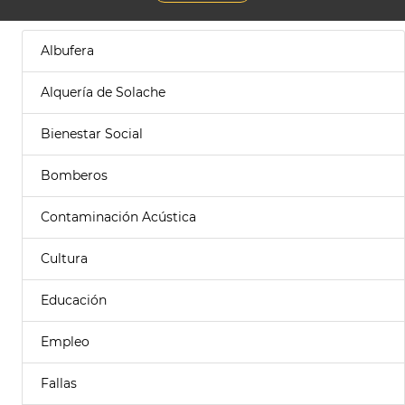
Albufera
Alquería de Solache
Bienestar Social
Bomberos
Contaminación Acústica
Cultura
Educación
Empleo
Fallas