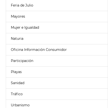
Feria de Julio
Mayores
Mujer e Igualdad
Naturia
Oficina Información Consumidor
Participación
Playas
Sanidad
Tráfico
Urbanismo