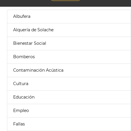
Albufera
Alquería de Solache
Bienestar Social
Bomberos
Contaminación Acústica
Cultura
Educación
Empleo
Fallas