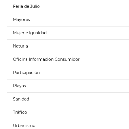
Feria de Julio
Mayores
Mujer e Igualdad
Naturia
Oficina Información Consumidor
Participación
Playas
Sanidad
Tráfico
Urbanismo