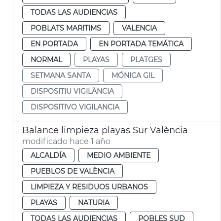
TODAS LAS AUDIENCIAS
POBLATS MARITIMS
VALENCIA
EN PORTADA
EN PORTADA TEMÁTICA
NORMAL
PLAYAS
PLATGES
SETMANA SANTA
MÓNICA GIL
DISPOSITIU VIGILÀNCIA
DISPOSITIVO VIGILANCIA
Balance limpieza playas Sur València
modificado hace 1 año
ALCALDÍA
MEDIO AMBIENTE
PUEBLOS DE VALÈNCIA
LIMPIEZA Y RESIDUOS URBANOS
PLAYAS
NATURIA
TODAS LAS AUDIENCIAS
POBLES SUD