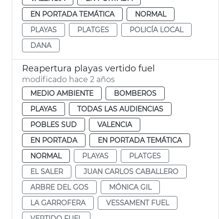
EN PORTADA TEMÁTICA
NORMAL
PLAYAS
PLATGES
POLICÍA LOCAL
DANA
Reapertura playas vertido fuel
modificado hace 2 años
MEDIO AMBIENTE
BOMBEROS
PLAYAS
TODAS LAS AUDIENCIAS
POBLES SUD
VALENCIA
EN PORTADA
EN PORTADA TEMÁTICA
NORMAL
PLAYAS
PLATGES
EL SALER
JUAN CARLOS CABALLERO
ARBRE DEL GOS
MÓNICA GIL
LA GARROFERA
VESSAMENT FUEL
VERTIDO FUEL