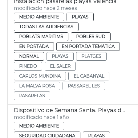
Instalación pasarelas playas València
modificado hace 2 meses
MEDIO AMBIENTE
PLAYAS
TODAS LAS AUDIENCIAS
POBLATS MARITIMS
POBLES SUD
EN PORTADA
EN PORTADA TEMÁTICA
NORMAL
PLAYAS
PLATGES
PINEDO
EL SALER
CARLOS MUNDINA
EL CABANYAL
LA MALVA ROSA
PASSAREL LES
PASARELAS
Dispositivo de Semana Santa. Playas de València
modificado hace 1 año
MEDIO AMBIENTE
SEGURIDAD CIUDADANA
PLAYAS