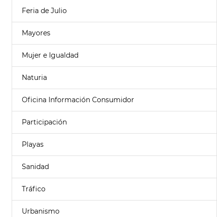
Feria de Julio
Mayores
Mujer e Igualdad
Naturia
Oficina Información Consumidor
Participación
Playas
Sanidad
Tráfico
Urbanismo