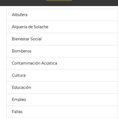
Albufera
Alquería de Solache
Bienestar Social
Bomberos
Contaminación Acústica
Cultura
Educación
Empleo
Fallas