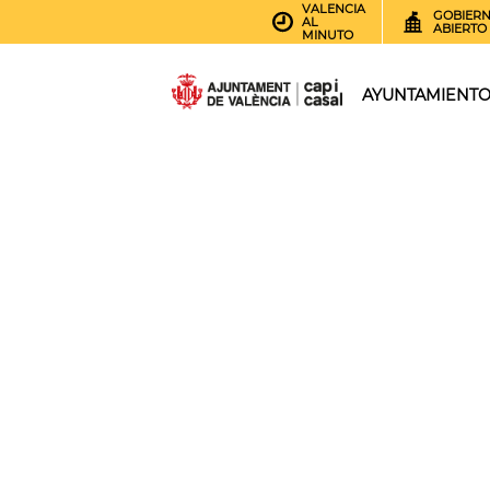
VALENCIA
GOBIER
AL
ABIERTO
MINUTO
AYUNTAMIENT