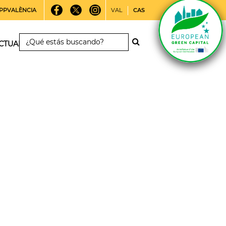
PPVALÈNCIA
VAL
CAS
CTUALIDAD