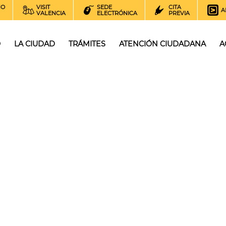
NO
VISIT
SEDE
CITA
A
VALENCIA
ELECTRÓNICA
PREVIA
O
LA CIUDAD
TRÁMITES
ATENCIÓN CIUDADANA
A