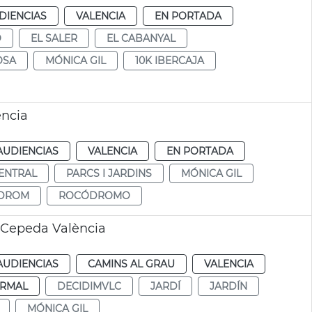
DIENCIAS
VALENCIA
EN PORTADA
O
EL SALER
EL CABANYAL
OSA
MÓNICA GIL
10K IBERCAJA
ència
AUDIENCIAS
VALENCIA
EN PORTADA
ENTRAL
PARCS I JARDINS
MÓNICA GIL
DROM
ROCÓDROMO
 Cepeda València
AUDIENCIAS
CAMINS AL GRAU
VALENCIA
RMAL
DECIDIMVLC
JARDÍ
JARDÍN
MÓNICA GIL