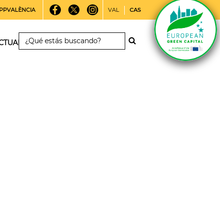
PPVALÈNCIA
VAL
CAS
CTUALIDAD