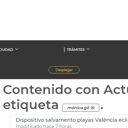
CIUDAD
TRÁMITES
Desplegar
Contenido con Act
etiqueta
.
mónica gil
Dispositivo salvamento playas València ecl
modificado hace 7 horas