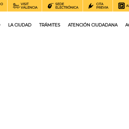
NO
VISIT
SEDE
CITA
A
VALENCIA
ELECTRÓNICA
PREVIA
O
LA CIUDAD
TRÁMITES
ATENCIÓN CIUDADANA
A