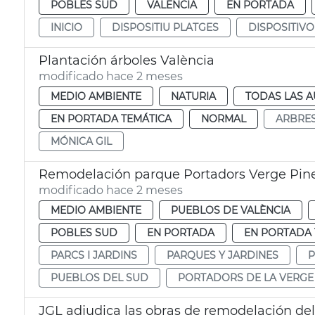
POBLES SUD
VALENCIA
EN PORTADA
INICIO
DISPOSITIU PLATGES
DISPOSITIVO
Plantación árboles València
modificado hace 2 meses
MEDIO AMBIENTE
NATURIA
TODAS LAS A
EN PORTADA TEMÁTICA
NORMAL
ARBRE
MÓNICA GIL
Remodelación parque Portadors Verge Pin
modificado hace 2 meses
MEDIO AMBIENTE
PUEBLOS DE VALÈNCIA
POBLES SUD
EN PORTADA
EN PORTADA 
PARCS I JARDINS
PARQUES Y JARDINES
P
PUEBLOS DEL SUD
PORTADORS DE LA VERGE
JGL adjudica las obras de remodelación del