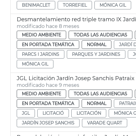
BENIMACLET
TORREFIEL
MÓNICA GIL
Desmantelamiento red triple tramo IX Jardí
modificado hace 8 meses
MEDIO AMBIENTE
TODAS LAS AUDIENCIAS
EN PORTADA TEMÁTICA
NORMAL
JARDÍ 
PARCS I JARDINS
PARQUES Y JARDINES
J
MÓNICA GIL
JGL Licitación Jardín Josep Sanchis Patraix
modificado hace 9 meses
MEDIO AMBIENTE
TODAS LAS AUDIENCIAS
EN PORTADA TEMÁTICA
NORMAL
PATRAI
JGL
LICITACIÓ
LICITACIÓN
MÓNICA G
JARDÍN JOSEP SANCHIS
VARADE QUART