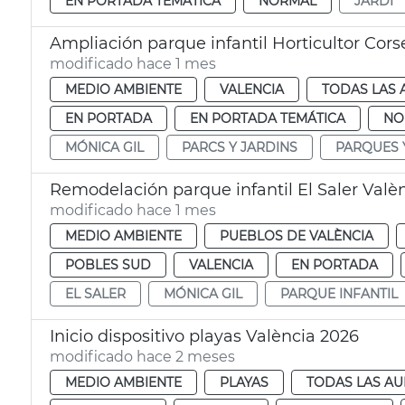
EN PORTADA TEMÁTICA
NORMAL
JARDÍ
Ampliación parque infantil Horticultor Cors
modificado hace 1 mes
MEDIO AMBIENTE
VALENCIA
TODAS LAS 
EN PORTADA
EN PORTADA TEMÁTICA
NO
MÓNICA GIL
PARCS Y JARDINS
PARQUES 
Remodelación parque infantil El Saler Valè
modificado hace 1 mes
MEDIO AMBIENTE
PUEBLOS DE VALÈNCIA
POBLES SUD
VALENCIA
EN PORTADA
EL SALER
MÓNICA GIL
PARQUE INFANTIL
Inicio dispositivo playas València 2026
modificado hace 2 meses
MEDIO AMBIENTE
PLAYAS
TODAS LAS AU