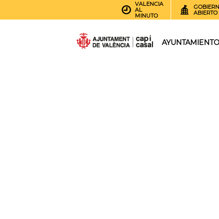
VALENCIA
GOBIER
AL
ABIERTO
MINUTO
AYUNTAMIENT