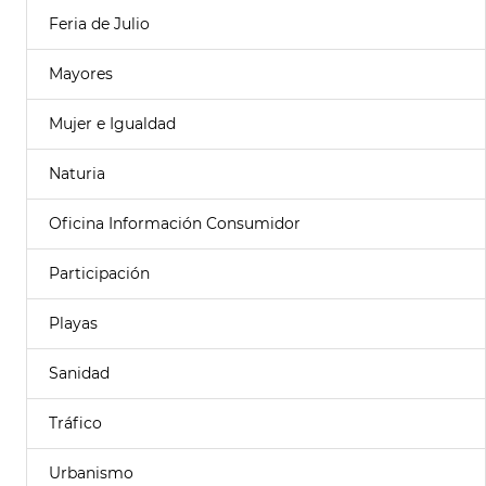
Feria de Julio
Mayores
Mujer e Igualdad
Naturia
Oficina Información Consumidor
Participación
Playas
Sanidad
Tráfico
Urbanismo