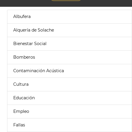
Albufera
Alquería de Solache
Bienestar Social
Bomberos
Contaminación Acústica
Cultura
Educación
Empleo
Fallas