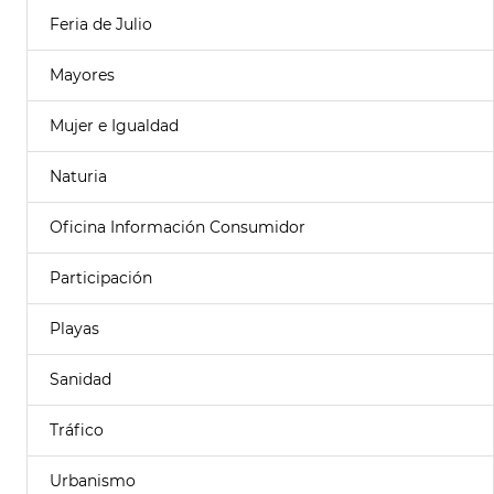
Feria de Julio
Mayores
Mujer e Igualdad
Naturia
Oficina Información Consumidor
Participación
Playas
Sanidad
Tráfico
Urbanismo