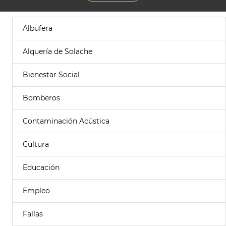
Albufera
Alquería de Solache
Bienestar Social
Bomberos
Contaminación Acústica
Cultura
Educación
Empleo
Fallas