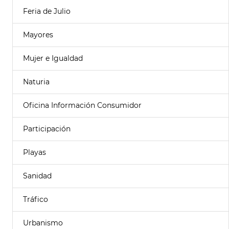
Feria de Julio
Mayores
Mujer e Igualdad
Naturia
Oficina Información Consumidor
Participación
Playas
Sanidad
Tráfico
Urbanismo