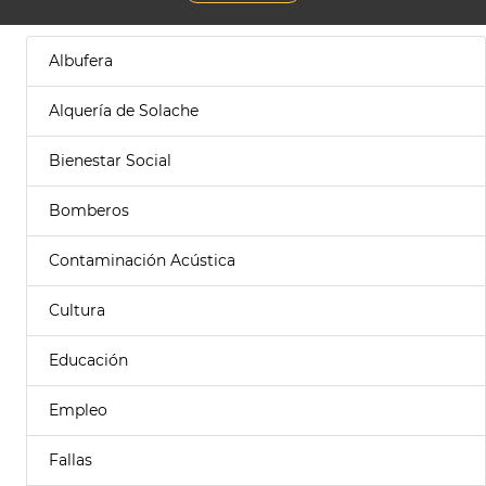
Albufera
Alquería de Solache
Bienestar Social
Bomberos
Contaminación Acústica
Cultura
Educación
Empleo
Fallas