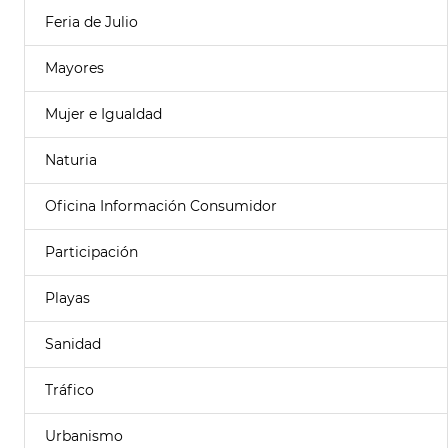
Feria de Julio
Mayores
Mujer e Igualdad
Naturia
Oficina Información Consumidor
Participación
Playas
Sanidad
Tráfico
Urbanismo