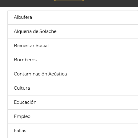
Albufera
Alquería de Solache
Bienestar Social
Bomberos
Contaminación Acústica
Cultura
Educación
Empleo
Fallas