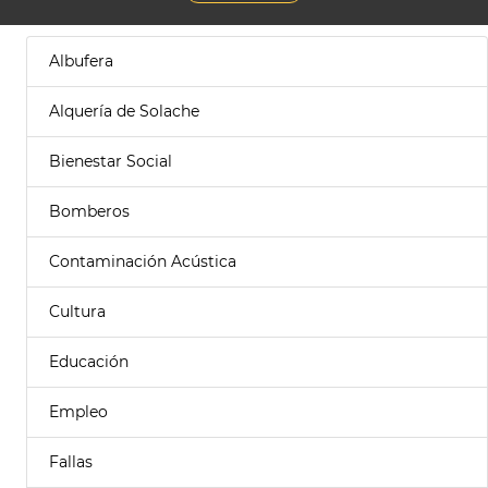
Albufera
Alquería de Solache
Bienestar Social
Bomberos
Contaminación Acústica
Cultura
Educación
Empleo
Fallas