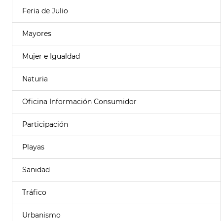
Feria de Julio
Mayores
Mujer e Igualdad
Naturia
Oficina Información Consumidor
Participación
Playas
Sanidad
Tráfico
Urbanismo