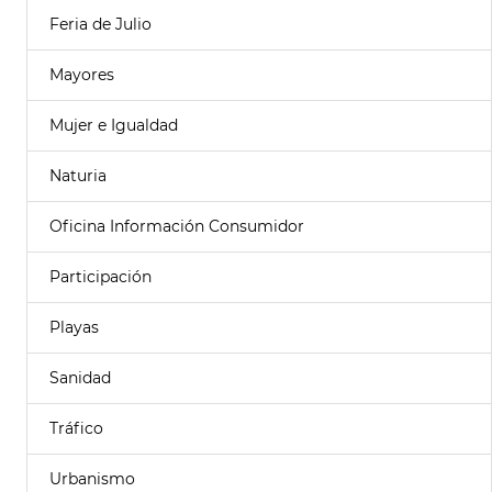
Feria de Julio
Mayores
Mujer e Igualdad
Naturia
Oficina Información Consumidor
Participación
Playas
Sanidad
Tráfico
Urbanismo