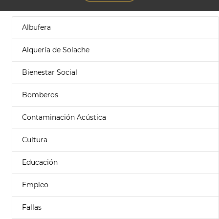
Albufera
Alquería de Solache
Bienestar Social
Bomberos
Contaminación Acústica
Cultura
Educación
Empleo
Fallas