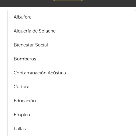
Albufera
Alquería de Solache
Bienestar Social
Bomberos
Contaminación Acústica
Cultura
Educación
Empleo
Fallas