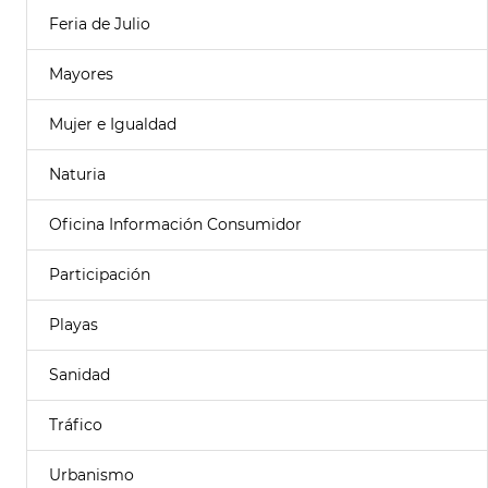
Feria de Julio
Mayores
Mujer e Igualdad
Naturia
Oficina Información Consumidor
Participación
Playas
Sanidad
Tráfico
Urbanismo