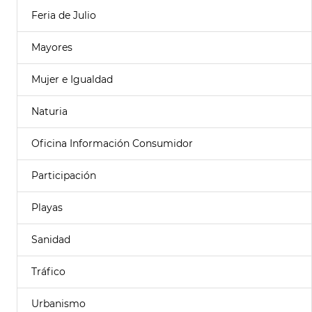
Feria de Julio
Mayores
Mujer e Igualdad
Naturia
Oficina Información Consumidor
Participación
Playas
Sanidad
Tráfico
Urbanismo