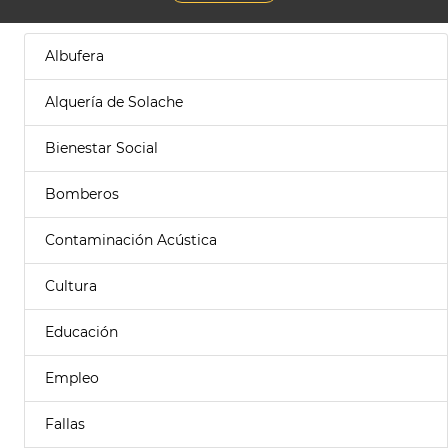
Albufera
Alquería de Solache
Bienestar Social
Bomberos
Contaminación Acústica
Cultura
Educación
Empleo
Fallas