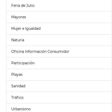
Feria de Julio
Mayores
Mujer e Igualdad
Naturia
Oficina Información Consumidor
Participación
Playas
Sanidad
Tráfico
Urbanismo