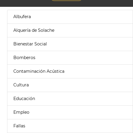
Albufera
Alquería de Solache
Bienestar Social
Bomberos
Contaminación Acústica
Cultura
Educación
Empleo
Fallas